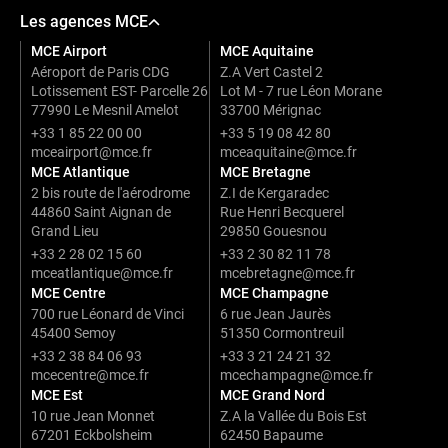
Les agences MCE
MCE Airport
MCE Aquitaine
Aéroport de Paris CDG
Z.A Vert Castel 2
Lotissement EST- Parcelle 26
Lot M - 7 rue Léon Morane
77990 Le Mesnil Amelot
33700 Mérignac
+33 1 85 22 00 00
+33 5 19 08 42 80
mceairport@mce.fr
mceaquitaine@mce.fr
MCE Atlantique
MCE Bretagne
2 bis route de l'aérodrome
Z.I de Kergaradec
44860 Saint Aignan de
Rue Henri Becquerel
Grand Lieu
29850 Gouesnou
+33 2 28 02 15 60
+33 2 30 82 11 78
mceatlantique@mce.fr
mcebretagne@mce.fr
MCE Centre
MCE Champagne
700 rue Léonard de Vinci
6 rue Jean Jaurès
45400 Semoy
51350 Cormontreuil
+33 2 38 84 06 93
+33 3 21 24 21 32
mcecentre@mce.fr
mcechampagne@mce.fr
MCE Est
MCE Grand Nord
10 rue Jean Monnet
Z.A la Vallée du Bois Est
67201 Eckbolsheim
62450 Bapaume