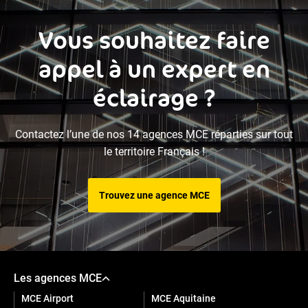
Vous souhaitez faire
appel à un expert en
éclairage ?
Contactez l’une de nos 14 agences MCE réparties sur tout
le territoire Français !
Trouvez une agence MCE
Les agences MCE
MCE Airport
MCE Aquitaine