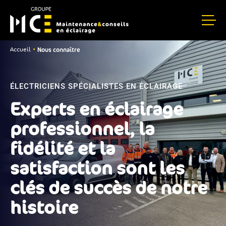
Nous connaître
•
Accueil
ÉLECTRICIENS SPÉCIALISTES EN ÉCLAIRAGE
Experts en éclairage
professionnel, la
fidélité et la
satisfaction sont les
clés de succès de notre
histoire