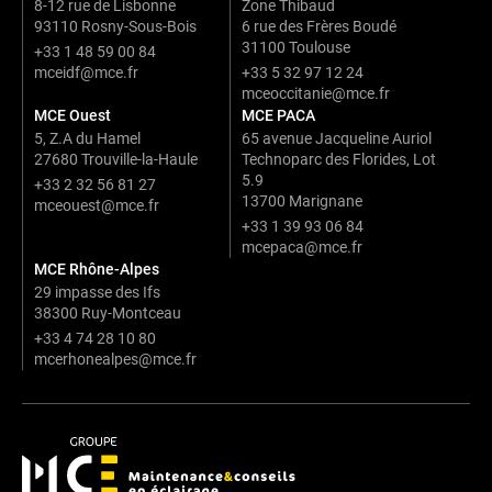
8-12 rue de Lisbonne
Zone Thibaud
93110 Rosny-Sous-Bois
6 rue des Frères Boudé
31100 Toulouse
+33 1 48 59 00 84
mceidf@mce.fr
+33 5 32 97 12 24
mceoccitanie@mce.fr
MCE Ouest
MCE PACA
5, Z.A du Hamel
65 avenue Jacqueline Auriol
27680 Trouville-la-Haule
Technoparc des Florides, Lot
5.9
+33 2 32 56 81 27
13700 Marignane
mceouest@mce.fr
+33 1 39 93 06 84
mcepaca@mce.fr
MCE Rhône-Alpes
29 impasse des Ifs
38300 Ruy-Montceau
+33 4 74 28 10 80
mcerhonealpes@mce.fr