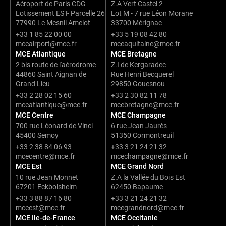
Aéroport de Paris CDG
Z.A Vert Castel 2
Lotissement EST- Parcelle 26
Lot M - 7 rue Léon Morane
77990 Le Mesnil Amelot
33700 Mérignac
+33 1 85 22 00 00
+33 5 19 08 42 80
mceairport@mce.fr
mceaquitaine@mce.fr
MCE Atlantique
MCE Bretagne
2 bis route de l'aérodrome
Z.I de Kergaradec
44860 Saint Aignan de
Rue Henri Becquerel
Grand Lieu
29850 Gouesnou
+33 2 28 02 15 60
+33 2 30 82 11 78
mceatlantique@mce.fr
mcebretagne@mce.fr
MCE Centre
MCE Champagne
700 rue Léonard de Vinci
6 rue Jean Jaurès
45400 Semoy
51350 Cormontreuil
+33 2 38 84 06 93
+33 3 21 24 21 32
mcecentre@mce.fr
mcechampagne@mce.fr
MCE Est
MCE Grand Nord
10 rue Jean Monnet
Z.A la Vallée du Bois Est
67201 Eckbolsheim
62450 Bapaume
+33 3 88 87 16 80
+33 3 21 24 21 32
mceest@mce.fr
mcegrandnord@mce.fr
MCE Ile-de-France
MCE Occitanie