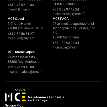
31100 Toulouse
+33 1 48 59 00 84
mceidf@mce.fr
+33 5 32 97 12 24
mceoccitanie@mce.fr
MCE Ouest
MCE PACA
5, Z.A du Hamel
65 avenue Jacqueline Auriol
27680 Trouville-la-Haule
Technoparc des Florides, Lot
5.9
+33 2 32 56 81 27
13700 Marignane
mceouest@mce.fr
+33 1 39 93 06 84
mcepaca@mce.fr
MCE Rhône-Alpes
29 impasse des Ifs
38300 Ruy-Montceau
+33 4 74 28 10 80
mcerhonealpes@mce.fr
Groupe MCE