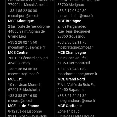
77990 Le Mesnil Amelot
33700 Mérignac
+33 1 85 22 00 00
+33 5 19 08 42 80
mceairport@mce.fr
mceaquitaine@mce.fr
MCE Atlantique
MCE Bretagne
2 bis route de l'aérodrome
Z.I de Kergaradec
44860 Saint Aignan de
Rue Henri Becquerel
Grand Lieu
29850 Gouesnou
+33 2 28 02 15 60
+33 2 30 82 11 78
mceatlantique@mce.fr
mcebretagne@mce.fr
MCE Centre
MCE Champagne
700 rue Léonard de Vinci
6 rue Jean Jaurès
45400 Semoy
51350 Cormontreuil
+33 2 38 84 06 93
+33 3 21 24 21 32
mcecentre@mce.fr
mcechampagne@mce.fr
MCE Est
MCE Grand Nord
10 rue Jean Monnet
Z.A la Vallée du Bois Est
67201 Eckbolsheim
62450 Bapaume
+33 3 88 87 16 80
+33 3 21 24 21 32
mceest@mce.fr
mcegrandnord@mce.fr
MCE Ile-de-France
MCE Occitanie
8-12 rue de Lisbonne
Zone Thibaud
93110 Rosny-Sous-Bois
6 rue des Frères Boudé