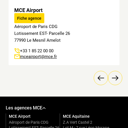
e
n
MCE Airport
t
i
Fiche agence
a
Aéroport de Paris CDG
l
Lotissement EST- Parcelle 26
i
t
77990 Le Mesnil Amelot
é
*
+33 1 85 22 00 00
mceairport@mce.fr
Les agences MCE
MCE Airport
MCE Aquitaine
Aéroport de Paris CDG
Z.A Vert Castel 2
Lotissement EST- Parcelle 26
Lot M - 7 rue Léon Morane