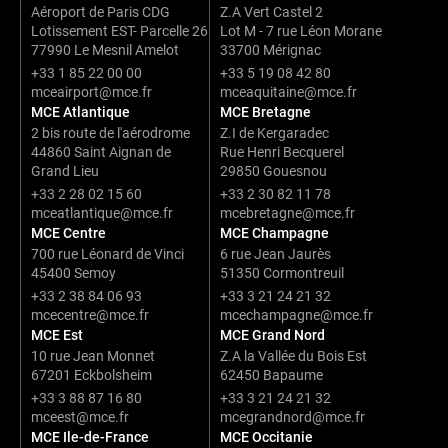
Aéroport de Paris CDG
Z.A Vert Castel 2
Lotissement EST- Parcelle 26
Lot M - 7 rue Léon Morane
77990 Le Mesnil Amelot
33700 Mérignac
+33 1 85 22 00 00
+33 5 19 08 42 80
mceairport@mce.fr
mceaquitaine@mce.fr
MCE Atlantique
MCE Bretagne
2 bis route de l'aérodrome
Z.I de Kergaradec
44860 Saint Aignan de
Rue Henri Becquerel
Grand Lieu
29850 Gouesnou
+33 2 28 02 15 60
+33 2 30 82 11 78
mceatlantique@mce.fr
mcebretagne@mce.fr
MCE Centre
MCE Champagne
700 rue Léonard de Vinci
6 rue Jean Jaurès
45400 Semoy
51350 Cormontreuil
+33 2 38 84 06 93
+33 3 21 24 21 32
mcecentre@mce.fr
mcechampagne@mce.fr
MCE Est
MCE Grand Nord
10 rue Jean Monnet
Z.A la Vallée du Bois Est
67201 Eckbolsheim
62450 Bapaume
+33 3 88 87 16 80
+33 3 21 24 21 32
mceest@mce.fr
mcegrandnord@mce.fr
MCE Ile-de-France
MCE Occitanie