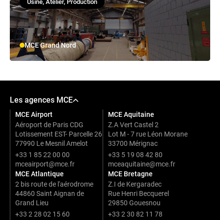
Usine, Atelier, Production
MCE Grand Nord
Les agences MCE
MCE Airport
MCE Aquitaine
Aéroport de Paris CDG
Z.A Vert Castel 2
Lotissement EST- Parcelle 26
Lot M - 7 rue Léon Morane
77990 Le Mesnil Amelot
33700 Mérignac
+33 1 85 22 00 00
+33 5 19 08 42 80
mceairport@mce.fr
mceaquitaine@mce.fr
MCE Atlantique
MCE Bretagne
2 bis route de l'aérodrome
Z.I de Kergaradec
44860 Saint Aignan de
Rue Henri Becquerel
Grand Lieu
29850 Gouesnou
+33 2 28 02 15 60
+33 2 30 82 11 78