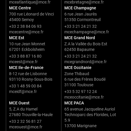
mceatlantique@mce.fr
mcebretagne@mce.fr
MCE Centre
MCE Champagne
700 rue Léonard de Vinci
6 rue Jean Jaurès
45400 Semoy
51350 Cormontreuil
+33 2 38 84 06 93
+33 3 21 24 21 32
mcecentre@mce.fr
mcechampagne@mce.fr
MCE Est
MCE Grand Nord
10 rue Jean Monnet
Z.A la Vallée du Bois Est
67201 Eckbolsheim
62450 Bapaume
+33 3 88 87 16 80
+33 3 21 24 21 32
mceest@mce.fr
mcegrandnord@mce.fr
MCE Ile-de-France
MCE Occitanie
8-12 rue de Lisbonne
Zone Thibaud
93110 Rosny-Sous-Bois
6 rue des Frères Boudé
31100 Toulouse
+33 1 48 59 00 84
mceidf@mce.fr
+33 5 32 97 12 24
mceoccitanie@mce.fr
MCE Ouest
MCE PACA
5, Z.A du Hamel
65 avenue Jacqueline Auriol
27680 Trouville-la-Haule
Technoparc des Florides, Lot
5.9
+33 2 32 56 81 27
13700 Marignane
mceouest@mce.fr