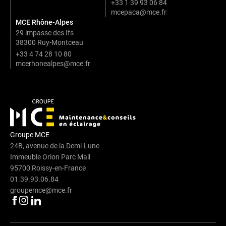
+33 1 39 93 06 84
mcepaca@mce.fr
MCE Rhône-Alpes
29 impasse des Ifs
38300 Ruy-Montceau
+33 4 74 28 10 80
mcerhonealpes@mce.fr
Groupe MCE
24B, avenue de la Demi-Lune
Immeuble Orion Parc Mail
95700 Roissy-en-France
01.39.93.06.84
groupemce@mce.fr