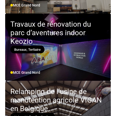
MCE Grand Nord
Travaux de rénovation du
parc d’aventures indoor
Keozio
Bureaux, Tertiaire
MCE Grand Nord
Relamping de l’usine de
manutention agricole VIGAN
en Belgique