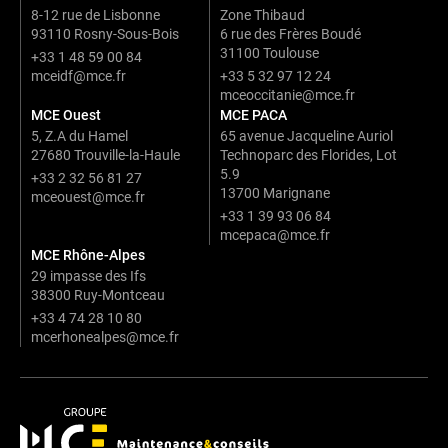
8-12 rue de Lisbonne
Zone Thibaud
93110 Rosny-Sous-Bois
6 rue des Frères Boudé
31100 Toulouse
+33 1 48 59 00 84
mceidf@mce.fr
+33 5 32 97 12 24
mceoccitanie@mce.fr
MCE Ouest
MCE PACA
5, Z.A du Hamel
65 avenue Jacqueline Auriol
27680 Trouville-la-Haule
Technoparc des Florides, Lot
5.9
+33 2 32 56 81 27
13700 Marignane
mceouest@mce.fr
+33 1 39 93 06 84
mcepaca@mce.fr
MCE Rhône-Alpes
29 impasse des Ifs
38300 Ruy-Montceau
+33 4 74 28 10 80
mcerhonealpes@mce.fr