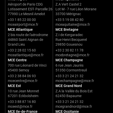
Aéroport de Paris CDG
Z.A Vert Castel 2
Lotissement EST- Parcelle 26
Lot M - 7 rue Léon Morane
77990 Le Mesnil Amelot
33700 Mérignac
+33 1 85 22 00 00
+33 5 19 08 42 80
mceairport@mce.fr
mceaquitaine@mce.fr
MCE Atlantique
MCE Bretagne
2 bis route de l'aérodrome
Z.I de Kergaradec
44860 Saint Aignan de
Rue Henri Becquerel
Grand Lieu
29850 Gouesnou
+33 2 28 02 15 60
+33 2 30 82 11 78
mceatlantique@mce.fr
mcebretagne@mce.fr
MCE Centre
MCE Champagne
700 rue Léonard de Vinci
6 rue Jean Jaurès
45400 Semoy
51350 Cormontreuil
+33 2 38 84 06 93
+33 3 21 24 21 32
mcecentre@mce.fr
mcechampagne@mce.fr
MCE Est
MCE Grand Nord
10 rue Jean Monnet
Z.A la Vallée du Bois Est
67201 Eckbolsheim
62450 Bapaume
+33 3 88 87 16 80
+33 3 21 24 21 32
mceest@mce.fr
mcegrandnord@mce.fr
MCE Ile-de-France
MCE Occitanie