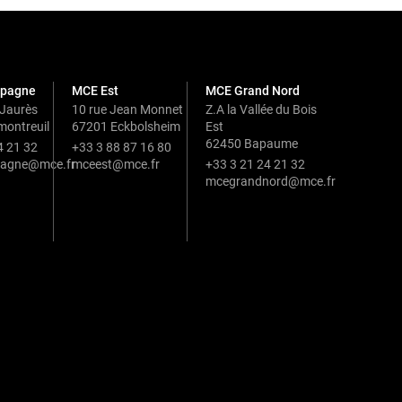
pagne
MCE Est
MCE Grand Nord
 Jaurès
10 rue Jean Monnet
Z.A la Vallée du Bois
ontreuil
67201 Eckbolsheim
Est
62450 Bapaume
4 21 32
+33 3 88 87 16 80
agne@mce.fr
mceest@mce.fr
+33 3 21 24 21 32
mcegrandnord@mce.fr