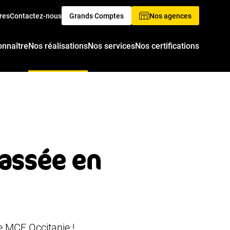
res
Contactez-nous
Grands Comptes
Nos agences
onnaître
Nos réalisations
Nos services
Nos certifications
assée en
e MCE Occitanie !