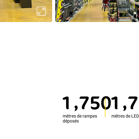
,
,
1
7
5
0
1
7
mètres de rampes
mètres de LED
déposés