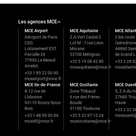
Les agences MCE
MCE Airport
MCE Aquitaine
MCE Atlan
Aéroport de Paris
Z.A Vert Castel 2
2 bis route
CDG
Lot M - 7 rue Léon
l'aérodrom
Lotissement EST-
Morane
44860 Sain
Parcelle 26
33700 Mérignac
de Grand L
77990 Le Mesnil
+33 5 19 08 42 80
+33 2 28 0
Amelot
mceaquitaine@mce.fr
mceatlant
+33 1 85 22 00 00
mceairport@mce.fr
MCE Ile-de-France
MCE Occitanie
MCE Oues
8-12 rue de
Zone Thibaud
5, Z.A du 
Lisbonne
6 rue des Frères
27680 Trouv
93110 Rosny-Sous-
Boudé
Haule
Bois
31100 Toulouse
+33 2 32 5
+33 1 48 59 00 84
+33 5 32 97 12 24
mceouest@
mceidf@mce.fr
mceoccitanie@mce.fr