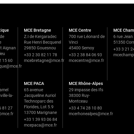
tique
MCE Bretagne
MCE Centre
MCE Cham
 de
Z.I de Kergaradec
700 rue Léonard de
6 rue Jean
e
Rue Henri Becquerel
Vinci
51350 Corm
t Aignan
29850 Gouesnou
45400 Semoy
+33 3 21 2
ieu
+33 2 30 82 11 78
+33 2 38 84 06 93
mcechamp
2 15 60
mcebretagne@mce.fr
mcecentre@mce.fr
ique@mce.fr
t
MCE PACA
MCE Rhône-Alpes
Hamel
65 avenue
29 impasse des Ifs
ille-la-
Jacqueline Auriol
38300 Ruy-
Technoparc des
Montceau
Florides, Lot 5.9
6 81 27
+33 4 74 28 10 80
13700 Marignane
mce.fr
mcerhonealpes@mce.fr
+33 1 39 93 06 84
mcepaca@mce.fr