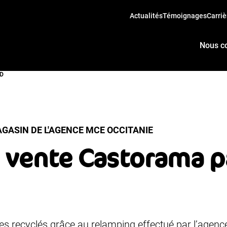
Actualités
Témoignages
Carriè
Nous c
ED
AGASIN DE L'AGENCE MCE OCCITANIE
e vente Castorama p
es recyclés grâce au relamping effectué par l’agenc