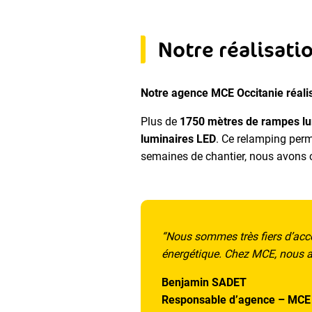
Notre réalisati
Notre agence MCE Occitanie réali
Plus de
1750 mètres de rampes lu
luminaires LED
. Ce relamping per
semaines de chantier, nous avons 
“
Nous sommes très fiers d’acc
énergétique. Chez MCE, nous allo
Benjamin SADET
Responsable d’agence – MCE 