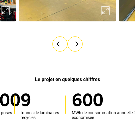
Le projet en quelques chiffres
0
0
9
6
0
0
 posés
tonnes de luminaires
MWh de consommation annuelle é
recyclés
économisée