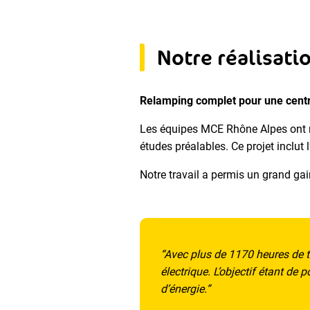
Notre réalisati
Relamping complet pour une centr
Les équipes MCE Rhône Alpes ont r
études préalables. Ce projet inclut l
Notre travail a permis un grand gain
“
Avec plus de 1170 heures de tr
électrique. L’objectif étant de 
d’énergie.”