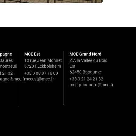
pagne
MCE Est
MCE Grand Nord
 Jaurès
10 rue Jean Monnet
Z.A la Vallée du Bois
ontreuil
67201 Eckbolsheim
Est
62450 Bapaume
4 21 32
+33 3 88 87 16 80
agne@mce.fr
mceest@mce.fr
+33 3 21 24 21 32
mcegrandnord@mce.fr