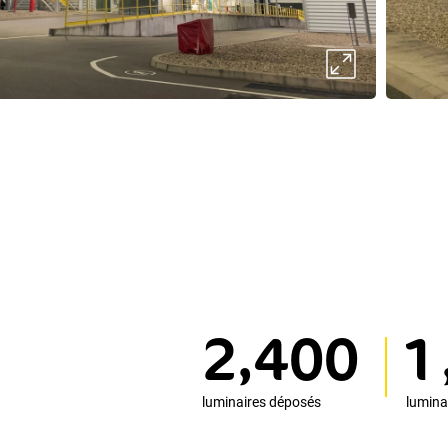
,
2
4
0
0
1
luminaires déposés
lumina