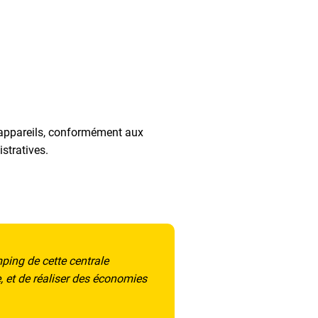
 appareils, conformément aux
istratives.
mping de cette centrale
e, et de réaliser des économies