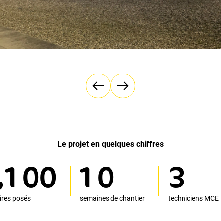
Le projet en quelques chiffres
,
1
0
0
1
0
3
ires posés
semaines de chantier
techniciens MCE