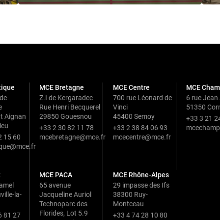
tique
MCE Bretagne
MCE Centre
MCE Cham
 de
Z.I de Kergaradec
700 rue Léonard de
6 rue Jean
e
Rue Henri Becquerel
Vinci
51350 Corm
t Aignan
29850 Gouesnou
45400 Semoy
+33 3 21 2
ieu
+33 2 30 82 11 78
+33 2 38 84 06 93
mcechamp
2 15 60
mcebretagne@mce.fr
mcecentre@mce.fr
ique@mce.fr
t
MCE PACA
MCE Rhône-Alpes
Hamel
65 avenue
29 impasse des Ifs
ille-la-
Jacqueline Auriol
38300 Ruy-
Technoparc des
Montceau
Florides, Lot 5.9
6 81 27
+33 4 74 28 10 80