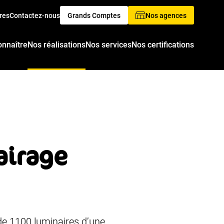
res
Contactez-nous
Grands Comptes
Nos agences
onnaître
Nos réalisations
Nos services
Nos certifications
airage
de 1100 luminaires d’une