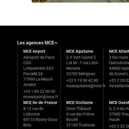
Les agences MCE
MCE Airport
MCE Aquitaine
MCE Atlan
Aéroport de Paris
Z.A Vert Castel 2
2 bis route
CDG
Lot M - 7 rue Léon
l'aérodrom
Lotissement EST-
Morane
44860 Sain
Parcelle 26
33700 Mérignac
de Grand L
77990 Le Mesnil
+33 5 19 08 42 80
+33 2 28 0
Amelot
mceaquitaine@mce.fr
mceatlant
+33 1 85 22 00 00
mceairport@mce.fr
MCE Ile-de-France
MCE Occitanie
MCE Oues
8-12 rue de
Zone Thibaud
5, Z.A du 
Lisbonne
6 rue des Frères
27680 Trouv
93110 Rosny-Sous-
Boudé
Haule
Bois
31100 Toulouse
+33 2 32 5