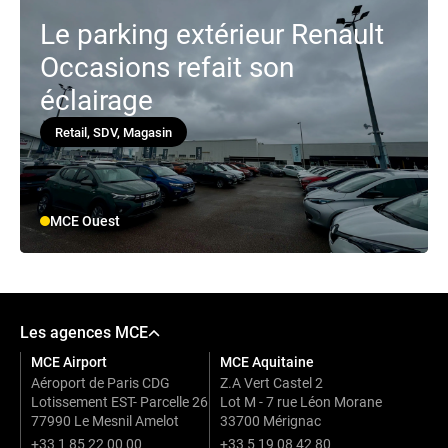
Le parking extérieur Renault
Occasions refait son
éclairage
Retail, SDV, Magasin
MCE Ouest
Les agences MCE
MCE Airport
MCE Aquitaine
Aéroport de Paris CDG
Z.A Vert Castel 2
Lotissement EST- Parcelle 26
Lot M - 7 rue Léon Morane
77990 Le Mesnil Amelot
33700 Mérignac
+33 1 85 22 00 00
+33 5 19 08 42 80