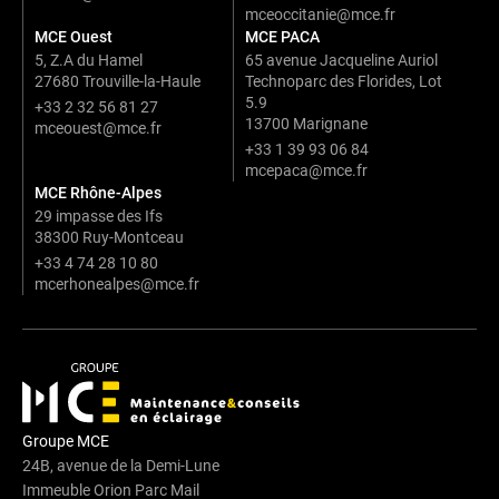
mceoccitanie@mce.fr
MCE Ouest
MCE PACA
5, Z.A du Hamel
65 avenue Jacqueline Auriol
27680 Trouville-la-Haule
Technoparc des Florides, Lot
5.9
+33 2 32 56 81 27
13700 Marignane
mceouest@mce.fr
+33 1 39 93 06 84
mcepaca@mce.fr
MCE Rhône-Alpes
29 impasse des Ifs
38300 Ruy-Montceau
+33 4 74 28 10 80
mcerhonealpes@mce.fr
Groupe MCE
24B, avenue de la Demi-Lune
Immeuble Orion Parc Mail