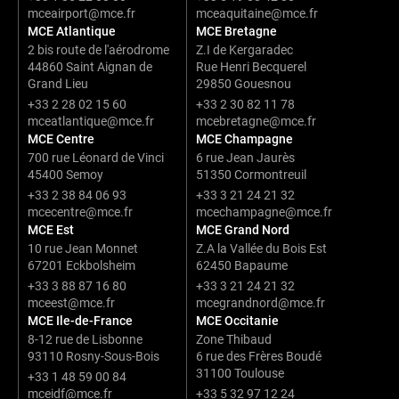
mceairport@mce.fr
mceaquitaine@mce.fr
MCE Atlantique
MCE Bretagne
2 bis route de l'aérodrome
Z.I de Kergaradec
44860 Saint Aignan de
Rue Henri Becquerel
Grand Lieu
29850 Gouesnou
+33 2 28 02 15 60
+33 2 30 82 11 78
mceatlantique@mce.fr
mcebretagne@mce.fr
MCE Centre
MCE Champagne
700 rue Léonard de Vinci
6 rue Jean Jaurès
45400 Semoy
51350 Cormontreuil
+33 2 38 84 06 93
+33 3 21 24 21 32
mcecentre@mce.fr
mcechampagne@mce.fr
MCE Est
MCE Grand Nord
10 rue Jean Monnet
Z.A la Vallée du Bois Est
67201 Eckbolsheim
62450 Bapaume
+33 3 88 87 16 80
+33 3 21 24 21 32
mceest@mce.fr
mcegrandnord@mce.fr
MCE Ile-de-France
MCE Occitanie
8-12 rue de Lisbonne
Zone Thibaud
93110 Rosny-Sous-Bois
6 rue des Frères Boudé
31100 Toulouse
+33 1 48 59 00 84
mceidf@mce.fr
+33 5 32 97 12 24