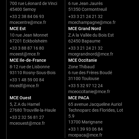
700 rue Léonard de Vinci
6 rue Jean Jaurès
t
45400 Semoy
51350 Cormontreuil
i
a
+33 2 38 84 06 93
+33 3 21 24 21 32
l
mcecentre@mce.fr
mcechampagne@mce.fr
i
MCE Est
MCE Grand Nord
t
10 rue Jean Monnet
Z.A la Vallée du Bois Est
é
67201 Eckbolsheim
62450 Bapaume
*
+33 3 88 87 16 80
+33 3 21 24 21 32
mceest@mce.fr
mcegrandnord@mce.fr
MCE Ile-de-France
MCE Occitanie
8-12 rue de Lisbonne
Zone Thibaud
93110 Rosny-Sous-Bois
6 rue des Frères Boudé
31100 Toulouse
+33 1 48 59 00 84
mceidf@mce.fr
+33 5 32 97 12 24
mceoccitanie@mce.fr
MCE Ouest
MCE PACA
5, Z.A du Hamel
65 avenue Jacqueline Auriol
27680 Trouville-la-Haule
Technoparc des Florides, Lot
5.9
+33 2 32 56 81 27
13700 Marignane
mceouest@mce.fr
+33 1 39 93 06 84
mcepaca@mce.fr