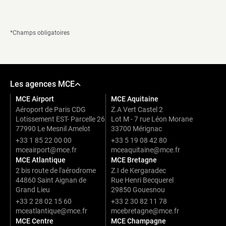
a
s
t
n
i
o
o
*Champs obligatoires
u
n
s
p
a
o
v
l
e
i
z
Les agences MCE
t
c
i
MCE Airport
MCE Aquitaine
o
q
Aéroport de Paris CDG
Z.A Vert Castel 2
n
u
Lotissement EST- Parcelle 26
Lot M - 7 rue Léon Morane
n
e
77990 Le Mesnil Amelot
33700 Mérignac
u
d
?
+33 1 85 22 00 00
+33 5 19 08 42 80
e
mceairport@mce.fr
mceaquitaine@mce.fr
c
MCE Atlantique
MCE Bretagne
o
2 bis route de l'aérodrome
Z.I de Kergaradec
n
44860 Saint Aignan de
Rue Henri Becquerel
f
Grand Lieu
29850 Gouesnou
i
+33 2 28 02 15 60
+33 2 30 82 11 78
d
mceatlantique@mce.fr
mcebretagne@mce.fr
e
MCE Centre
MCE Champagne
n