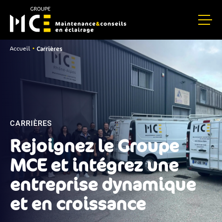
Carrières
•
Accueil
CARRIÈRES
Rejoignez le Groupe
MCE et intégrez une
entreprise dynamique
et en croissance