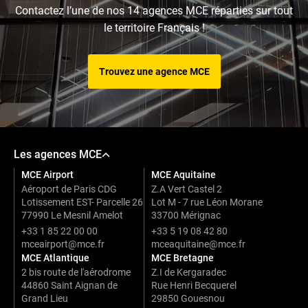
Contactez l’une de nos 14 agences MCE réparties sur tout
le territoire Français !
Trouvez une agence MCE
Les agences MCE
MCE Airport
MCE Aquitaine
Aéroport de Paris CDG
Z.A Vert Castel 2
Lotissement EST- Parcelle 26
Lot M - 7 rue Léon Morane
77990 Le Mesnil Amelot
33700 Mérignac
+33 1 85 22 00 00
+33 5 19 08 42 80
mceairport@mce.fr
mceaquitaine@mce.fr
MCE Atlantique
MCE Bretagne
2 bis route de l'aérodrome
Z.I de Kergaradec
44860 Saint Aignan de
Rue Henri Becquerel
Grand Lieu
29850 Gouesnou