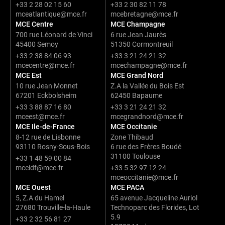
+33 2 28 02 15 60
+33 2 30 82 11 78
mceatlantique@mce.fr
mcebretagne@mce.fr
MCE Centre
MCE Champagne
700 rue Léonard de Vinci
6 rue Jean Jaurès
45400 Semoy
51350 Cormontreuil
+33 2 38 84 06 93
+33 3 21 24 21 32
mcecentre@mce.fr
mcechampagne@mce.fr
MCE Est
MCE Grand Nord
10 rue Jean Monnet
Z.A la Vallée du Bois Est
67201 Eckbolsheim
62450 Bapaume
+33 3 88 87 16 80
+33 3 21 24 21 32
mceest@mce.fr
mcegrandnord@mce.fr
MCE Ile-de-France
MCE Occitanie
8-12 rue de Lisbonne
Zone Thibaud
93110 Rosny-Sous-Bois
6 rue des Frères Boudé
31100 Toulouse
+33 1 48 59 00 84
mceidf@mce.fr
+33 5 32 97 12 24
mceoccitanie@mce.fr
MCE Ouest
MCE PACA
5, Z.A du Hamel
65 avenue Jacqueline Auriol
27680 Trouville-la-Haule
Technoparc des Florides, Lot
5.9
+33 2 32 56 81 27