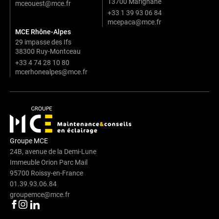
13700 Marignane
mceouest@mce.fr
+33 1 39 93 06 84
mcepaca@mce.fr
MCE Rhône-Alpes
29 impasse des Ifs
38300 Ruy-Montceau
+33 4 74 28 10 80
mcerhonealpes@mce.fr
Groupe MCE
24B, avenue de la Demi-Lune
Immeuble Orion Parc Mail
95700 Roissy-en-France
01.39.93.06.84
groupemce@mce.fr